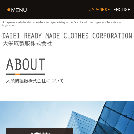
MENU
JAPANESE
ENGLISH
A Japanese wholesaling manufacturer specializing in men’s suits with own garment factories in
Myanmar.